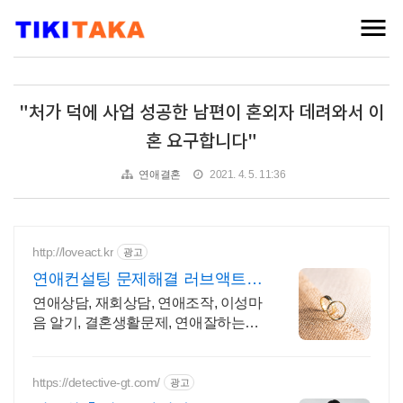
"처가 덕에 사업 성공한 남편이 혼외자 데려와서 이
혼 요구합니다"
연애결혼
2021. 4. 5. 11:36
http://loveact.kr
광고
연애컨설팅 문제해결 러브액트
2011년 개업 12년 전통
연애상담, 재회상담, 연애조작, 이성마
음 알기, 결혼생활문제, 연애잘하는법
다양한 상황 처리가능업체, 현실적으
로 도움이 되는 상담, 일단 문의부탁드
립니다.
https://detective-gt.com/
광고