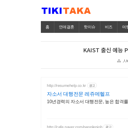
홈
연애결혼
핫이슈
비즈
여
KAIST 출신 예능 
人t
http://resumehelp.co.kr
광고
자소서 대행전문 레쥬메헬프
10년경력의 자소서 대행전문, 높은 합격률 
http://cafe.naver.com/peoplenjob
광고