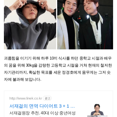
괴롭힘을 이기기 위해 하루 10끼 식사를 하던 중학교 시절과 배우
의 꿈을 위해 30kg을 감량한 고등학교 시절을 거쳐 현재의 철저한
자기관리까지, 확실한 목표를 세운 정경호에게 몸무게는 그저 숫
자에 불과해 보입니다.
http://www.linek.co.kr
광고
서재걸의 면역 다이어트 3 + 1 추
가증정 이벤트
서재걸원장 추천. 40대 이상 중년여성