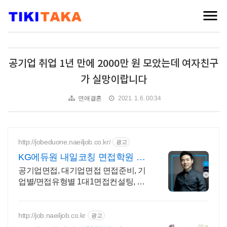
공기업 취업 1년 만에 2000만 원 모았는데 여자친구
가 실망이랍니다
연애결혼
2021. 1. 6. 00:34
http://jobeduone.naeiljob.co.kr/
광고
KG에듀원 내일코칭 면접학원 강
점을살리는 1:1면접컨설팅
공기업면접, 대기업면접 면접준비, 기
업별/면접유형별 1대1면접컨설팅, 모
의면접실습
http://job.naeiljob.co.kr
광고