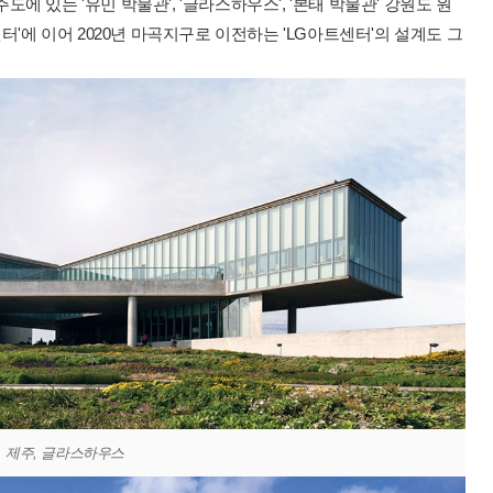
 있는 '유민 박물관', '글라스하우스', '본태 박물관' 강원도 원
터'에 이어 2020년 마곡지구로 이전하는 'LG아트센터'의 설계도 그
제주, 글라스하우스