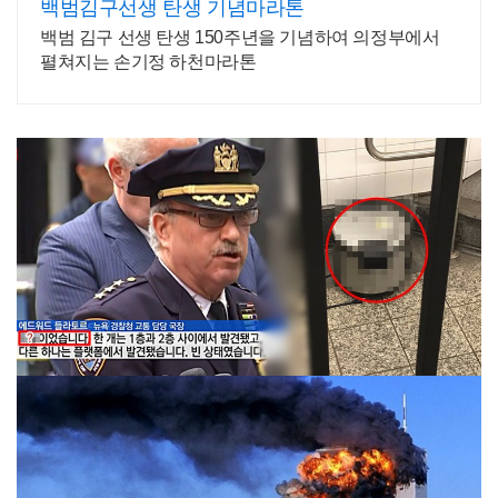
백범김구선생 탄생 기념마라톤
백범 김구 선생 탄생 150주년을 기념하여 의정부에서
펼쳐지는 손기정 하천마라톤