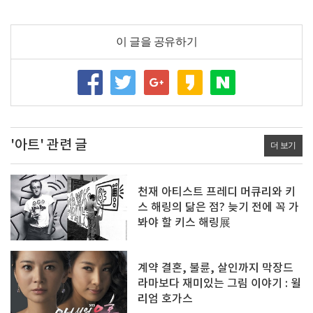
이 글을 공유하기
'아트' 관련 글
더 보기
천재 아티스트 프레디 머큐리와 키
스 해링의 닮은 점? 늦기 전에 꼭 가
봐야 할 키스 해링展
계약 결혼, 불륜, 살인까지 막장드
라마보다 재미있는 그림 이야기 : 윌
리엄 호가스