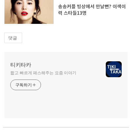
송송커플 빙상에서 만날뻔? 이색이
력 스타들13명
댓글
티키타카
짧고 빠르게 패스해주는 요즘 이야기
구독하기