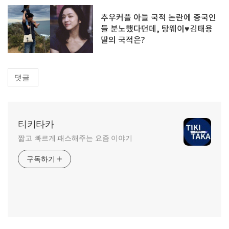
추우커플 아들 국적 논란에 중국인
들 분노했다던데, 탕웨이♥김태용
딸의 국적은?
댓글
티키타카
짧고 빠르게 패스해주는 요즘 이야기
구독하기