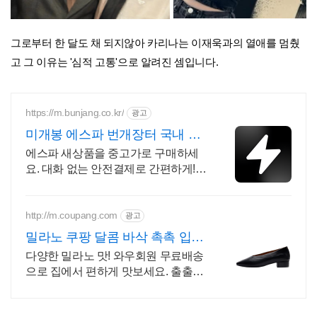
그로부터 한 달도 채 되지않아 카리나는 이재욱과의 열애를 멈췄
고 그 이유는 '심적 고통'으로 알려진 셈입니다.
https://m.bunjang.co.kr/
광고
미개봉 에스파 번개장터 국내 최
대 브랜드 중고거래
에스파 새상품을 중고가로 구매하세
요. 대화 없는 안전결제로 간편하게!
전국 각지에서 올라오는 전국구 최다
상품 매일 10만 개 이상의 신규 상품
업로드
http://m.coupang.com
광고
밀라노 쿠팡 달콤 바삭 촉촉 입안
가득
다양한 밀라노 맛! 와우회원 무료배송
으로 집에서 편하게 맛보세요. 출출할
때 생각나는 과자쿠키, 로켓배송으로
오늘 주문하고 내일 맛보세요.