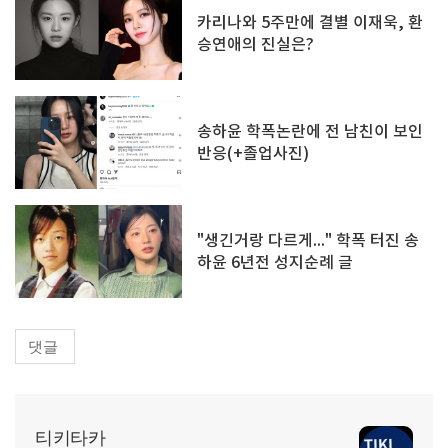
카리나와 5주만에 결별 이재욱, 환
승연애의 진실은?
송하윤 학폭논란에 전 남친이 보인
반응(+졸업사진)
"생긴거랑 다르게..." 학폭 터진 송
하윤 6년전 성지순례 글
댓글
티키타카