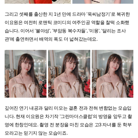
그리고 셋째를 출산한 지 1년 만에 드라마 '욱씨남정기'로 복귀한
이요원은 여전히 로맨틱 코미디의 여주인공 역할을 찰떡 소화했
습니다. 이어서 '불야성', '부암동 복수자들', '이몽', '달리는 조사
관'에 출연하면서 배역의 폭도 더 넓혀갔는데요.
깊어진 연기 내공과 달리 미모는 결혼 전과 전혀 변함없는 모습입
니다. 현재 이요원은 차기작 '그린마더스클럽'의 방영을 앞두고 촬
영에 한창인데요. 촬영 전 분장을 마친 모습은 고3 자녀를 둔 학부
모라고는 믿기지 않는 모습이죠.