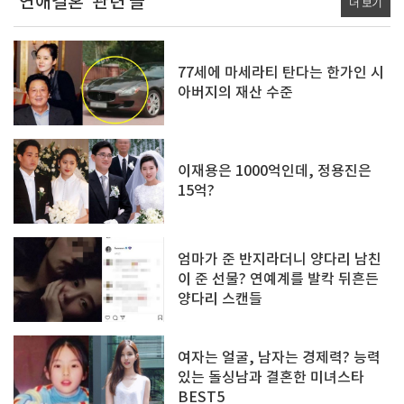
'연애결혼' 관련 글
더 보기
77세에 마세라티 탄다는 한가인 시
아버지의 재산 수준
이재용은 1000억인데, 정용진은
15억?
엄마가 준 반지라더니 양다리 남친
이 준 선물? 연예계를 발칵 뒤흔든
양다리 스캔들
여자는 얼굴, 남자는 경제력? 능력
있는 돌싱남과 결혼한 미녀스타
BEST5