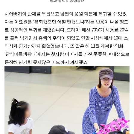
영화 광식이동생광태
시어버지의 반대를 무릅쓰고 남편의 응원 덕분에 복귀할 수 있었
다는 이요원은 "은퇴했으면 어쩔 뻔했느냐"라는 반응이 나올 정도
로 성공적인 복귀를 해냈습니다. 드라마 '패션 70's'가 시청률 20%
를 훌쩍 넘기면서 흥행의 주역이 되었고 연말 시상식에서 10대 스
타상과 연기상까지 휩쓸었습니다.
또 같은 해 11월 개봉한 영화
'광식이동생광태'에서는 첫사랑 이미지를 가진 풋풋한 여대생으로
등장해 연기력 못지않은 미모까지 과시했죠.