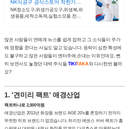
NK식공구 공식스토어 착한가격!
좋은품질!
NK청소도구,위생가공도구,위생복,위
생용품,세척소독제,실험소모품 전문
몰
많은 사람들이 연예계 뉴스를 쉽게 접하고 그 소식들이 주가
에 영향을 준다는 사실도 알고 있습니다. 등락이 심한 특성에
도 불구하고 많은 사람들이 엔터주에 손대는 이유인데요. 뻔
히 보면서도 놓쳤던 대박 주식들
TIKI
TAKA
와 다시한번 볼까
요?
1. '견미리 팩트' 애경산업
팩트하나로 2,000억원
애경산업은 2013년 화장품 브랜드 AGE 20's를 론칭하기 전까지
뚜렷한 히트 브랜드가 없었습니다. 하지만 에센스 커버 팩트가 홈
쇼핑에서 대박을 내면서 화장품 업계의 다크호스로 떠올랐는데