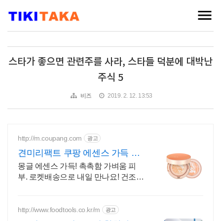
스타가 좋으면 관련주를 사라, 스타들 덕분에 대박난
주식 5
비즈
2019. 2. 12. 13:53
http://m.coupang.com
광고
견미리팩트 쿠팡 에센스 가득 촉
촉
몽글 에센스 가득! 촉촉함 가벼움 피
부. 로켓배송으로 내일 만나요! 건조함
없이 생기 가득한 피부 표현! 주부님들
위한 인생팩트.
http://www.foodtools.co.kr/m
광고