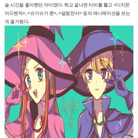
술 시간을 좋아했던 아이였다. 학교 끝나면 티비를 틀고 <디지몬
어드벤처>, <슈가슈가 룬>, <달빛천사> 등의 애니메이션을 보는
게 즐거웠다.