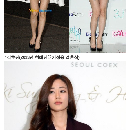
#김효진(2013년 한혜진♡기성용 결혼식)