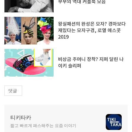
부부의 역대 커플룩 모음
왕실패션의 완성은 모자? 경마보다
재밌다는 모자구경, 로열 애스콧
2019
비상금 주머니 장착? 지퍼 달린 나
이키 슬리퍼
댓글
티키타카
짧고 빠르게 패스해주는 요즘 이야기