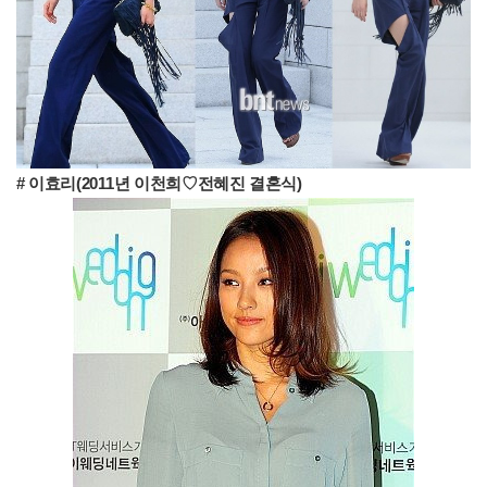
# 이효리(2011년 이천희♡전혜진 결혼식)