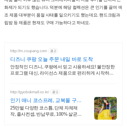
화제가 되기도 했습니다. 덕분에 해당 컬렉션은 큰 인기를 끌며 색
조 제품 대부분이 품절 사태를 일으키기도 했는데요. 핸드크림과
립밤 등 제품은 현재도 구매 가능하다고 하네요.
http://m.coupang.com
광고
디즈니 쿠팡 오늘 주문 내일 바로 도착
안정적인 디즈니, 쿠팡에서 믿고 사용하세요! 불안정한
프로그램 대신, 라이선스 제품으로 편리하게 시작하세
요.
http://gyobokmall.co.kr/
광고
인기 애니 코스프레, 교복몰 구
매/대여 70% 특별 할인
25만벌 다양한 코스튬, 단체 자체제
작, 졸사컨셉, 반납무료, 100% 살균세
탁 졸사 코스프레, 졸업가운 각종 의상
대여 25만벌 보유, 100%세탁 반납 무