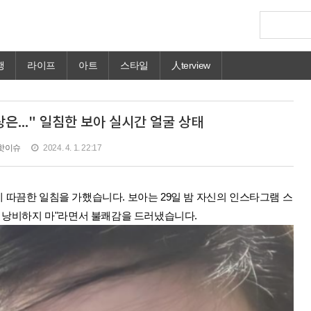
행
라이프
아트
스타일
人terview
은..." 일침한 보아 실시간 얼굴 상태
핫이슈
2024. 4. 1. 22:17
게 따끔한 일침을 가했습니다.
보아는 29일 밤 자신의 인스타그램 스
간 낭비하지 마"라면서 불쾌감을 드러냈습니다.