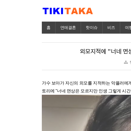
홈
연애결혼
핫이슈
비즈
여
외모지적에 "너네 면상
가수 보아가 자신의 외모를 지적하는 악플러에
토리에 "너네 면상은 모르지만 인생 그렇게 시