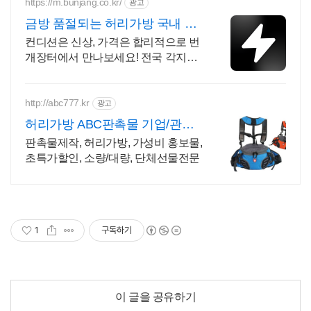
https://m.bunjang.co.kr/
광고
금방 품절되는 허리가방 국내 최
대 브랜드 중고거래
컨디션은 신상, 가격은 합리적으로 번
개장터에서 만나보세요! 전국 각지에
서 올라오는 전국구 최다 상품 매일
10만 개 이상의 신규 상품 업로드
http://abc777.kr
광고
허리가방 ABC판촉물 기업/관공
서 후결제
판촉물제작, 허리가방, 가성비 홍보물,
초특가할인, 소량/대량, 단체선물전문
1
구독하기
이 글을 공유하기