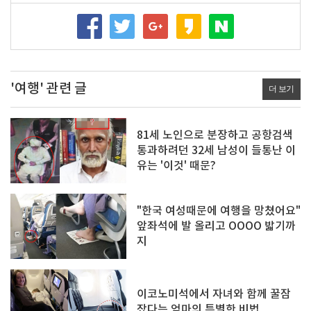
'여행' 관련 글
더 보기
81세 노인으로 분장하고 공항검색
통과하려던 32세 남성이 들통난 이
유는 '이것' 때문?
"한국 여성때문에 여행을 망쳤어요"
앞좌석에 발 올리고 OOOO 밟기까
지
이코노미석에서 자녀와 함께 꿀잠
잤다는 엄마의 특별한 비법