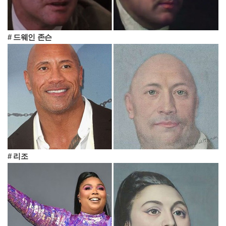
# 드웨인 존슨
# 리조