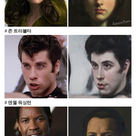
# 존 트라볼타
# 덴젤 워싱턴